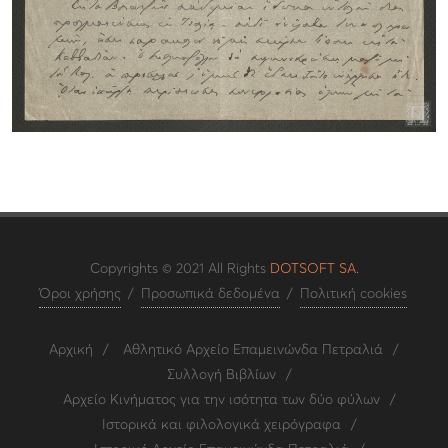
Copyrights © 2021 All Rights
DOTSOFT SA.
Όροι χρήσης
/
Προσωπικά δεδομένα
/
Πολιτική cookies
Αρχική
/
Αθλητικό Αρχείο Επαμεινώνδα Πετραλιά
/
Συλλογή Βιβλίων
/
Αρχείο Κινήματος για την ισότητα των δύο φύλων
/
Ιστορικά και φιλολογικά χειρόγραφα
/