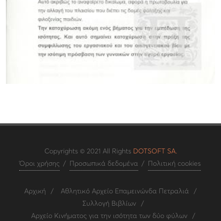
Copyrights © 2021 All Rights
DOTSOFT SA.
Όροι χρήσης
/
Προσωπικά δεδομένα
/
Πολιτική cookies
Αρχική
/
Αθλητικό Αρχείο Επαμεινώνδα Πετραλιά
/
Συλλογή Βιβλίων
/
Αρχείο Κινήματος για την ισότητα των δύο φύλων
/