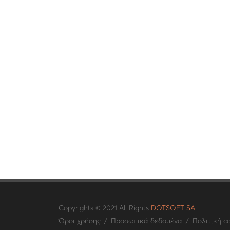
Copyrights © 2021 All Rights
DOTSOFT SA.
Όροι χρήσης
/
Προσωπικά δεδομένα
/
Πολιτική c