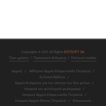
Copyrights © 2021 All Rights
DOTSOFT SA.
Όροι χρήσης
/
Προσωπικά δεδομένα
/
Πολιτική cookies
Αρχική
/
Αθλητικό Αρχείο Επαμεινώνδα Πετραλιά
/
Συλλογή Βιβλίων
/
Αρχείο Κινήματος για την ισότητα των δύο φύλων
/
Ιστορικά και φιλολογικά χειρόγραφα
/
Ιστορικό Αρχείο Επαμεινώνδα Πετραλιά
/
Ιστορικό Αρχείο Θάνου Πετραλιά
/
Επικοινωνία