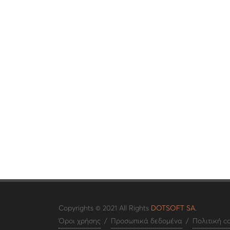
Copyrights © 2021 All Rights
DOTSOFT SA.
Όροι χρήσης
/
Προσωπικά δεδομένα
/
Πολιτική c