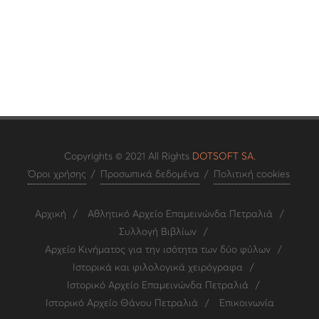
Copyrights © 2021 All Rights
DOTSOFT SA.
Όροι χρήσης
/
Προσωπικά δεδομένα
/
Πολιτική cookies
Αρχική
/
Αθλητικό Αρχείο Επαμεινώνδα Πετραλιά
/
Συλλογή Βιβλίων
/
Αρχείο Κινήματος για την ισότητα των δύο φύλων
/
Ιστορικά και φιλολογικά χειρόγραφα
/
Ιστορικό Αρχείο Επαμεινώνδα Πετραλιά
/
Ιστορικό Αρχείο Θάνου Πετραλιά
/
Επικοινωνία