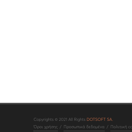
Copyrights © 2021 All Rights
DOTSOFT SA.
Όροι χρήσης
/
Προσωπικά δεδομένα
/
Πολιτική c