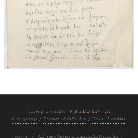
Copyrights © 2021 All Rights
DOTSOFT SA.
Όροι χρήσης
/
Προσωπικά δεδομένα
/
Πολιτική cookies
Αρχική
/
Αθλητικό Αρχείο Επαμεινώνδα Πετραλιά
/